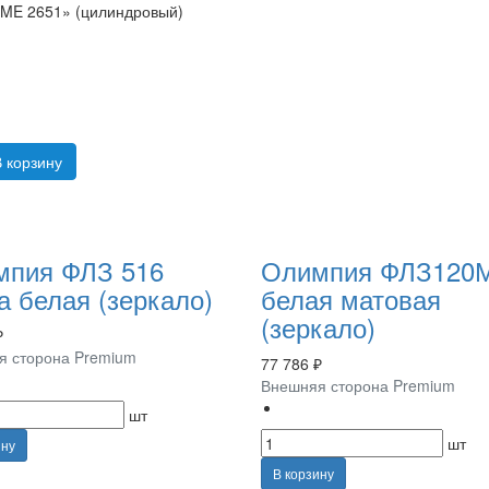
ME 2651» (цилиндровый)
 корзину
мпия ФЛЗ 516
Олимпия ФЛЗ120
а белая (зеркало)
белая матовая
(зеркало)
₽
я сторона Premium
77 786 ₽
Внешняя сторона Premium
шт
шт
ину
В корзину