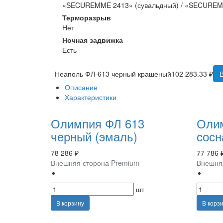
«SECUREMME 2413» (сувальдный) / «SECUREM
Терморазрыв
Нет
Ночная задвижка
Есть
Неаполь ФЛ-613 черный крашеный
102 283.33 ₽
В
Описание
Характеристики
Олимпия ФЛ 613
Оли
черный (эмаль)
сосн
78 286 ₽
77 786 
Внешняя сторона Premium
Внешня
шт
В корзину
В корз