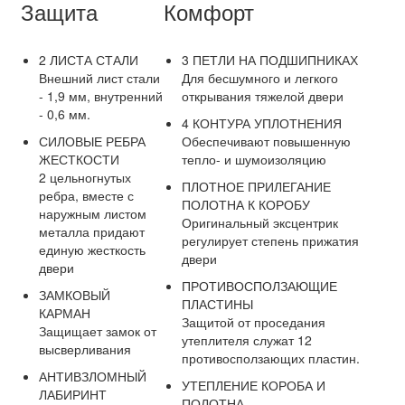
Защита
Комфорт
2 ЛИСТА СТАЛИ
3 ПЕТЛИ НА ПОДШИПНИКАХ
Внешний лист стали
Для бесшумного и легкого
- 1,9 мм, внутренний
открывания тяжелой двери
- 0,6 мм.
4 КОНТУРА УПЛОТНЕНИЯ
СИЛОВЫЕ РЕБРА
Обеспечивают повышенную
ЖЕСТКОСТИ
тепло- и шумоизоляцию
2 цельногнутых
ПЛОТНОЕ ПРИЛЕГАНИЕ
ребра, вместе с
ПОЛОТНА К КОРОБУ
наружным листом
Оригинальный эксцентрик
металла придают
регулирует степень прижатия
единую жесткость
двери
двери
ПРОТИВОСПОЛЗАЮЩИЕ
ЗАМКОВЫЙ
ПЛАСТИНЫ
КАРМАН
Защитой от проседания
Защищает замок от
утеплителя служат 12
высверливания
противосползающих пластин.
АНТИВЗЛОМНЫЙ
УТЕПЛЕНИЕ КОРОБА И
ЛАБИРИНТ
ПОЛОТНА