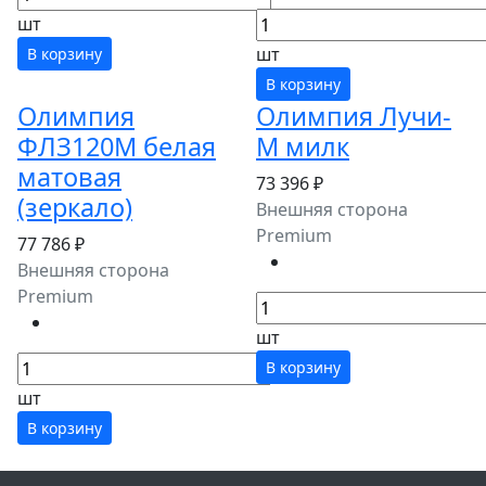
шт
шт
В корзину
В корзину
Олимпия
Олимпия Лучи-
ФЛЗ120М белая
М милк
матовая
73 396 ₽
(зеркало)
Внешняя сторона
Premium
77 786 ₽
Внешняя сторона
Premium
шт
В корзину
шт
В корзину