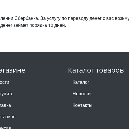
ении Сбербанка. За услугу по переводу денег с вас возьмут
денег займет порядка 10 дней.
агазине
Каталог товаров
ости
Каталог
купить
Новости
тавка
Контакты
агазине
антия