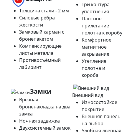
Три контура
Толщина стали - 2 мм
уплотнения
Силовые рёбра
Плотное
жесткости
прилегание
Замковый карман с
полотна к коробу
бронепакетом
Комфортное
Компенсирующие
магнитное
листы металла
закрывание
Противосъёмный
Утепление
лабиринт
полотна и
короба
Замки
Внешний вид
Врезная
Износостойкое
броненакладка на два
покрытие
замка
Внешняя панель
Ночная задвижка
на выбор
Двухсистемный замок
Удобная дверная