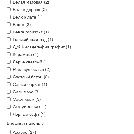
Белая матовая (
2
)
Белое дерево (
2
)
Велюр лате (
1
)
Венге (
2
)
Венге горизонт (
1
)
Горький шоколад (
1
)
Дуб Филадельфия графит (
1
)
Керамика (
1
)
Ларче светлый (
1
)
Роял вуд белый (
2
)
Светлый бетон (
2
)
Серый бархат (
1
)
Силк маус (
3
)
Софт милк (
3
)
Статус коньяк (
1
)
Чёрный софт (
1
)
Внешняя панель
Арабис (
27
)