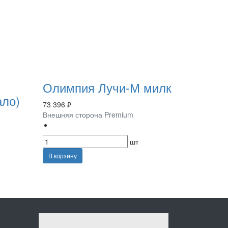
Олимпия Лучи-М милк
ало)
73 396 ₽
Внешняя сторона Premium
шт
В корзину