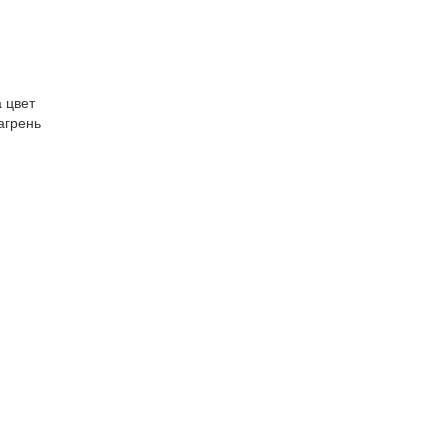
 цвет
агрень