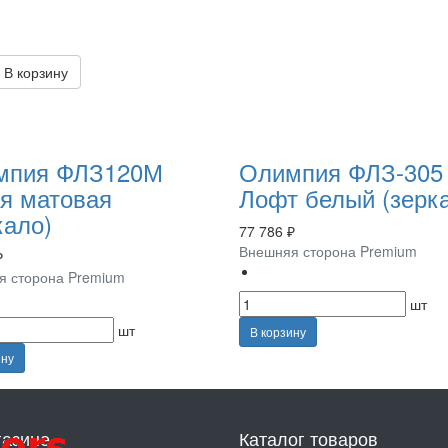
В корзину
мпия ФЛЗ120М
Олимпия ФЛЗ-305
я матовая
Лофт белый (зерк
кало)
77 786 ₽
Внешняя сторона Premium
₽
я сторона Premium
шт
шт
В корзину
ину
газине
Каталог товаров