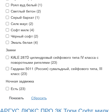
Роял вуд белый (
1
)
Светлый бетон (
2
)
Серый бархат (
1
)
Силк маус (
2
)
Софт милк (
4
)
Чёрный софт (
2
)
Эмаль белая (
4
)
Замки
KALE 287D цилиндровый сейфового типа IV класса с
поворотными ригелями (
23
)
Гардиан 5011 (Россия) сувальдный, сейфового типа, III
класс (
23
)
Ночная задвижка
Есть (
23
)
АРГУС ЛЮКС ПРО 3К Тори Софт милк