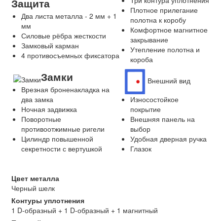
Три контура уплотнения
Защита
Плотное прилегание
Два листа металла - 2 мм + 1
полотна к коробу
мм
Комфортное магнитное
Силовые рёбра жесткости
закрывание
Замковый карман
Утепление полотна и
4 противосъемных фиксатора
короба
Замки
Внешний вид
Врезная броненакладка на
два замка
Износостойкое
Ночная задвижка
покрытие
Поворотные
Внешняя панель на
противоотжимные ригели
выбор
Цилиндр повышенной
Удобная дверная ручка
секретности с вертушкой
Глазок
Цвет металла
Черный шелк
Контуры уплотнения
1 D-образный + 1 D-образный + 1 магнитный