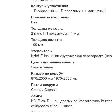
Контуры уплотнения
1 D-образный + 1 D-образный + 1 магнитный
Проклейка изолоном
Нет
Толщина металла
2 мм с ПП покрытием + 1 мм
Толщина полотна
100 мм
Утеплитель
KNAUF Insulation Акустическая перегородка (не
Цвет внутренней панели
Эмаль белая
Размер по коробу
870х2050 мм / 970х2050 мм
Петли снаружи
Слева / Справа
Замки
KALE 287D цилиндровый сейфового типа IV клас
сейфового типа, III класс
Терморазрыв