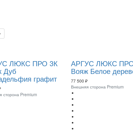
у
УС ЛЮКС ПРО 3К
АРГУС ЛЮКС ПРО
ж Дуб
Вояж Белое дерев
адельфия графит
77 500 ₽
Внешняя сторона Premium
₽
я сторона Premium