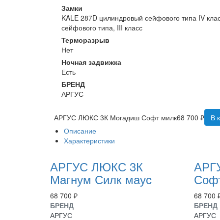
Замки
KALE 287D цилиндровый сейфового типа IV клас
сейфового типа, III класс
Терморазрыв
Нет
Ночная задвижка
Есть
БРЕНД
АРГУС
АРГУС ЛЮКС 3К Могадиш Софт милк
68 700 ₽
В 
Описание
Характеристики
АРГУС ЛЮКС 3К
АРГ
Магнум Силк маус
Соф
68 700 ₽
68 700 
БРЕНД
БРЕНД
АРГУС
АРГУС