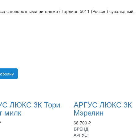
са с поворотными ригелями / Гардиан 5011 (Россия) сувальдный,
корзину
УС ЛЮКС 3К Тори
АРГУС ЛЮКС 3К
т милк
Мэрелин
₽
68 700 ₽
БРЕНД
АРГУС