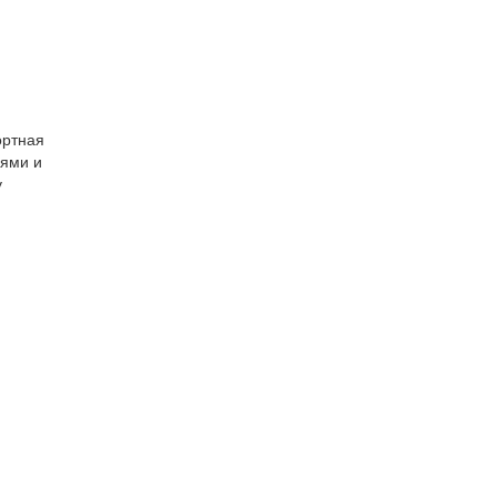
ортная
иями и
у