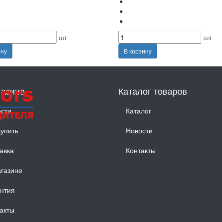
шт
шт
ину
В корзину
газине
Каталог товаров
сти
Каталог
купить
Новости
авка
Контакты
газине
нтия
акты