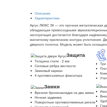
Описание
Характеристики
Аргус ЛЮКС 3К — это прочная металлическая две
обладающая превосходными звукоизоляционным
эксплуатация достигается благодаря надёжном
магнитному прилеганию контура уплотнения. Д
дверного полотна. Модель может быть оснащена
Защита
Толщина стали - 2 мм
Три 
Силовые рёбра жесткости
Плот
Замковый карман
Ком
4 противосъемных фиксатора
Утеп
Замки
Изн
Врезная броненакладка на два замка
Вне
Ночная задвижка
Удо
Поворотные противоотжимные ригели
Глаз
Цилиндр с вертушкой