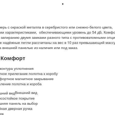
рь с окраской металла в серебристого или снежно-белого цвета,
и характеристиками, обеспечивающими уровень до 54 дБ. Комф
у запиранию двумя замками разного типа с противовзломными опц
ве надёжные петли рассчитаны на вес в 10 раз превышающий масс
 внешней панелью из наличия или под заказ.
Комфорт
контура уплотнения
ное прилегание полотна к коробу
фортное магнитное закрывание
ление полотна и короба
Внешний вид
осостойкое покрытие
шняя панель на выбор
бная дверная ручка
ок