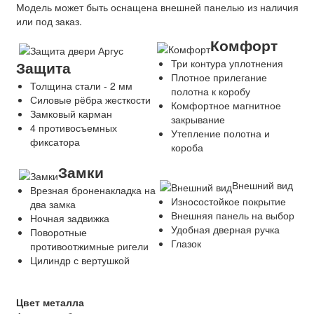
Модель может быть оснащена внешней панелью из наличия
или под заказ.
Комфорт
Три контура уплотнения
Защита
Плотное прилегание
Толщина стали - 2 мм
полотна к коробу
Силовые рёбра жесткости
Комфортное магнитное
Замковый карман
закрывание
4 противосъемных
Утепление полотна и
фиксатора
короба
Замки
Внешний вид
Врезная броненакладка на
Износостойкое покрытие
два замка
Внешняя панель на выбор
Ночная задвижка
Удобная дверная ручка
Поворотные
Глазок
противоотжимные ригели
Цилиндр с вертушкой
Цвет металла